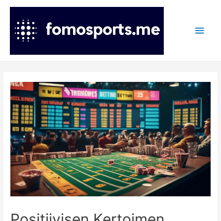
Main
Men
Positiivisen Kertoimen