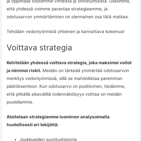
ja oppimalla toistemme virheistä ja onnistumisista. Uskomme,
että yhdessä voimme parantaa strategiaamme, ja
odotusarvon ymmärtäminen on olennainen osa tätä matkaa.
Tehdään vedonlyönnistä yhteinen ja kannattava kokemus!
Voittava strategia
Kehitetään yhdessä voittava strategia, joka maksimoi voitot
ja minimoi riskit.
Meidän on tärkeää ymmärtää odotusarvon
merkitys vedonlyönnissä, sillä se mahdollistaa paremman
päätöksenteon. Kun odotusarvo on positiivinen, tiedämme,
että pitkällä aikavälillä todennäköisyys voittaa on meidän
puolellamme.
Aloitetaan strategiamme luominen analysoimalla
huolellisesti eri tekijöitä:
Joukkueiden suoritushistoria