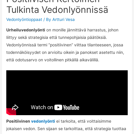
Tulkinta Vedonlyönnissä
Vedonlyöntioppaat
/ By
Artturi Vesa
Urheiluvedonlyönti
on monille jännittävä harrastus, johon
liittyy sekä strategisia että tunnepohjaisia päätöksiä.
Vedonlyönnissä termi ”positiivinen” viittaa tilanteeseen, jossa
todennäköisyydet on arvioitu oikein ja panokset asetettu niin,
että odotusarvo on voitollinen pitkällä aikavälillä.
Positiivinen
vedonlyönti
ei tarkoita, että voittaisimme
jokaisen vedon. Sen sijaan se tarkoittaa, että strategia tuottaa