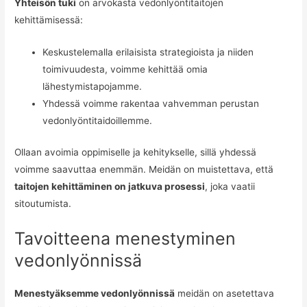
Yhteisön tuki
on arvokasta vedonlyöntitaitojen
kehittämisessä:
Keskustelemalla erilaisista strategioista ja niiden
toimivuudesta, voimme kehittää omia
lähestymistapojamme.
Yhdessä voimme rakentaa vahvemman perustan
vedonlyöntitaidoillemme.
Ollaan avoimia oppimiselle ja kehitykselle, sillä yhdessä
voimme saavuttaa enemmän. Meidän on muistettava, että
taitojen kehittäminen on jatkuva prosessi
, joka vaatii
sitoutumista.
Tavoitteena menestyminen
vedonlyönnissä
Menestyäksemme vedonlyönnissä
meidän on asetettava