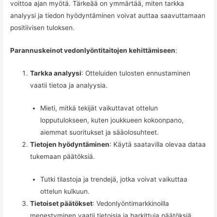
voittoa ajan myötä. Tärkeää on ymmärtää, miten tarkka
analyysi ja tiedon hyödyntäminen voivat auttaa saavuttamaan
positiivisen tuloksen.
Parannuskeinot vedonlyöntitaitojen kehittämiseen
:
Tarkka analyysi
: Otteluiden tulosten ennustaminen
vaatii tietoa ja analyysia.
Mieti, mitkä tekijät vaikuttavat ottelun
lopputulokseen, kuten joukkueen kokoonpano,
aiemmat suoritukset ja sääolosuhteet.
Tietojen hyödyntäminen
: Käytä saatavilla olevaa dataa
tukemaan päätöksiä.
Tutki tilastoja ja trendejä, jotka voivat vaikuttaa
ottelun kulkuun.
Tietoiset päätökset
: Vedonlyöntimarkkinoilla
menestyminen vaatii tietoisia ja harkittuja päätöksiä.