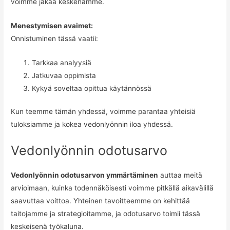
voimme jakaa keskenämme.
Menestymisen avaimet:
Onnistuminen tässä vaatii:
Tarkkaa analyysiä
Jatkuvaa oppimista
Kykyä soveltaa opittua käytännössä
Kun teemme tämän yhdessä, voimme parantaa yhteisiä
tuloksiamme ja kokea vedonlyönnin iloa yhdessä.
Vedonlyönnin odotusarvo
Vedonlyönnin odotusarvon ymmärtäminen
auttaa meitä
arvioimaan, kuinka todennäköisesti voimme pitkällä aikavälillä
saavuttaa voittoa. Yhteinen tavoitteemme on kehittää
taitojamme ja strategioitamme, ja odotusarvo toimii tässä
keskeisenä työkaluna.