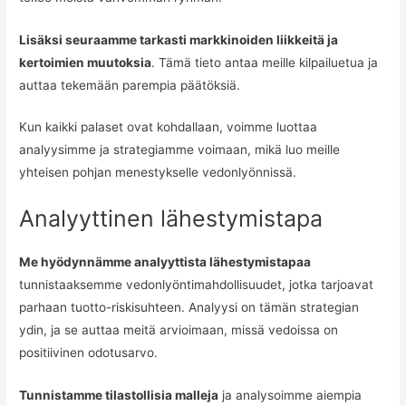
Lisäksi seuraamme tarkasti markkinoiden liikkeitä ja
kertoimien muutoksia
. Tämä tieto antaa meille kilpailuetua ja
auttaa tekemään parempia päätöksiä.
Kun kaikki palaset ovat kohdallaan, voimme luottaa
analyysimme ja strategiamme voimaan, mikä luo meille
yhteisen pohjan menestykselle vedonlyönnissä.
Analyyttinen lähestymistapa
Me hyödynnämme analyyttista lähestymistapaa
tunnistaaksemme vedonlyöntimahdollisuudet, jotka tarjoavat
parhaan tuotto-riskisuhteen. Analyysi on tämän strategian
ydin, ja se auttaa meitä arvioimaan, missä vedoissa on
positiivinen odotusarvo.
Tunnistamme tilastollisia malleja
ja analysoimme aiempia