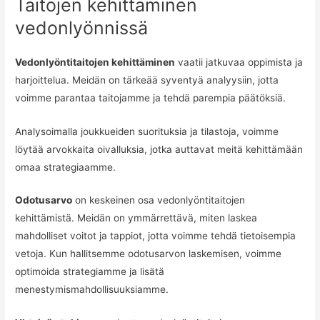
Taitojen kehittäminen
vedonlyönnissä
Vedonlyöntitaitojen kehittäminen
vaatii jatkuvaa oppimista ja
harjoittelua. Meidän on tärkeää syventyä analyysiin, jotta
voimme parantaa taitojamme ja tehdä parempia päätöksiä.
Analysoimalla joukkueiden suorituksia ja tilastoja, voimme
löytää arvokkaita oivalluksia, jotka auttavat meitä kehittämään
omaa strategiaamme.
Odotusarvo
on keskeinen osa vedonlyöntitaitojen
kehittämistä. Meidän on ymmärrettävä, miten laskea
mahdolliset voitot ja tappiot, jotta voimme tehdä tietoisempia
vetoja. Kun hallitsemme odotusarvon laskemisen, voimme
optimoida strategiamme ja lisätä
menestymismahdollisuuksiamme.