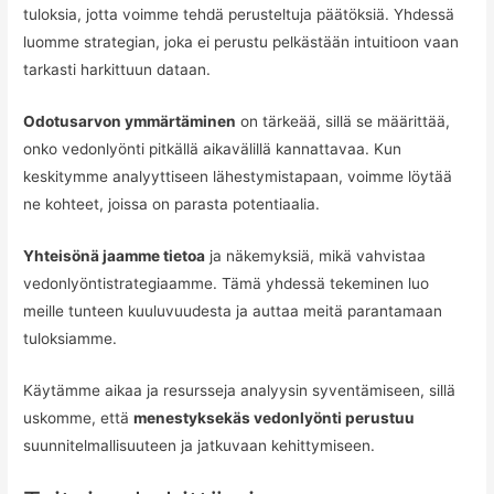
tuloksia, jotta voimme tehdä perusteltuja päätöksiä. Yhdessä
luomme strategian, joka ei perustu pelkästään intuitioon vaan
tarkasti harkittuun dataan.
Odotusarvon ymmärtäminen
on tärkeää, sillä se määrittää,
onko vedonlyönti pitkällä aikavälillä kannattavaa. Kun
keskitymme analyyttiseen lähestymistapaan, voimme löytää
ne kohteet, joissa on parasta potentiaalia.
Yhteisönä jaamme tietoa
ja näkemyksiä, mikä vahvistaa
vedonlyöntistrategiaamme. Tämä yhdessä tekeminen luo
meille tunteen kuuluvuudesta ja auttaa meitä parantamaan
tuloksiamme.
Käytämme aikaa ja resursseja analyysin syventämiseen, sillä
uskomme, että
menestyksekäs vedonlyönti perustuu
suunnitelmallisuuteen ja jatkuvaan kehittymiseen.