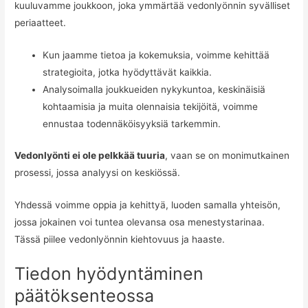
kuuluvamme joukkoon, joka ymmärtää vedonlyönnin syvälliset
periaatteet.
Kun jaamme tietoa ja kokemuksia, voimme kehittää
strategioita, jotka hyödyttävät kaikkia.
Analysoimalla joukkueiden nykykuntoa, keskinäisiä
kohtaamisia ja muita olennaisia tekijöitä, voimme
ennustaa todennäköisyyksiä tarkemmin.
Vedonlyönti ei ole pelkkää tuuria
, vaan se on monimutkainen
prosessi, jossa analyysi on keskiössä.
Yhdessä voimme oppia ja kehittyä, luoden samalla yhteisön,
jossa jokainen voi tuntea olevansa osa menestystarinaa.
Tässä piilee vedonlyönnin kiehtovuus ja haaste.
Tiedon hyödyntäminen
päätöksenteossa