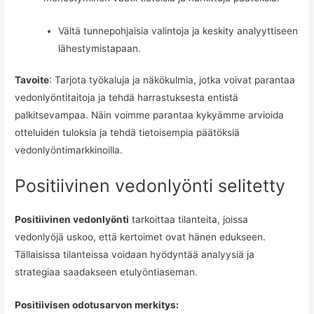
Vältä tunnepohjaisia valintoja ja keskity analyyttiseen
lähestymistapaan.
Tavoite
: Tarjota työkaluja ja näkökulmia, jotka voivat parantaa
vedonlyöntitaitoja ja tehdä harrastuksesta entistä
palkitsevampaa. Näin voimme parantaa kykyämme arvioida
otteluiden tuloksia ja tehdä tietoisempia päätöksiä
vedonlyöntimarkkinoilla.
Positiivinen vedonlyönti selitetty
Positiivinen vedonlyönti
tarkoittaa tilanteita, joissa
vedonlyöjä uskoo, että kertoimet ovat hänen edukseen.
Tällaisissa tilanteissa voidaan hyödyntää analyysiä ja
strategiaa saadakseen etulyöntiaseman.
Positiivisen odotusarvon merkitys: