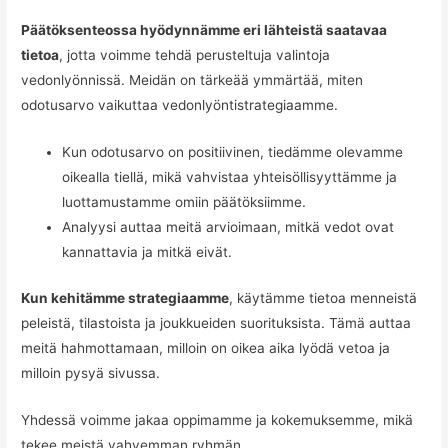
Päätöksenteossa hyödynnämme eri lähteistä saatavaa
tietoa
, jotta voimme tehdä perusteltuja valintoja
vedonlyönnissä. Meidän on tärkeää ymmärtää, miten
odotusarvo vaikuttaa vedonlyöntistrategiaamme.
Kun odotusarvo on positiivinen, tiedämme olevamme
oikealla tiellä, mikä vahvistaa yhteisöllisyyttämme ja
luottamustamme omiin päätöksiimme.
Analyysi auttaa meitä arvioimaan, mitkä vedot ovat
kannattavia ja mitkä eivät.
Kun kehitämme strategiaamme
, käytämme tietoa menneistä
peleistä, tilastoista ja joukkueiden suorituksista. Tämä auttaa
meitä hahmottamaan, milloin on oikea aika lyödä vetoa ja
milloin pysyä sivussa.
Yhdessä voimme jakaa oppimamme ja kokemuksemme, mikä
tekee meistä vahvemman ryhmän.