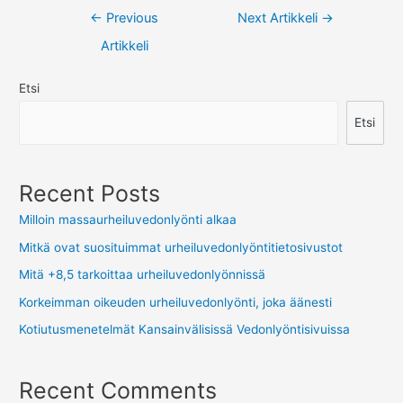
Artikkelien
←
Previous
Next Artikkeli
→
selaus
Artikkeli
Etsi
Etsi
Recent Posts
Milloin massaurheiluvedonlyönti alkaa
Mitkä ovat suosituimmat urheiluvedonlyöntitietosivustot
Mitä +8,5 tarkoittaa urheiluvedonlyönnissä
Korkeimman oikeuden urheiluvedonlyönti, joka äänesti
Kotiutusmenetelmät Kansainvälisissä Vedonlyöntisivuissa
Recent Comments