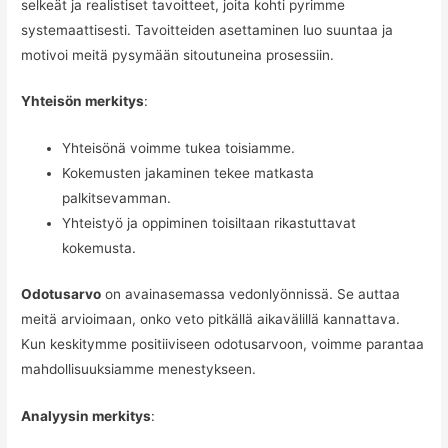
selkeät ja realistiset tavoitteet, joita kohti pyrimme
systemaattisesti. Tavoitteiden asettaminen luo suuntaa ja
motivoi meitä pysymään sitoutuneina prosessiin.
Yhteisön merkitys
:
Yhteisönä voimme tukea toisiamme.
Kokemusten jakaminen tekee matkasta
palkitsevamman.
Yhteistyö ja oppiminen toisiltaan rikastuttavat
kokemusta.
Odotusarvo
on avainasemassa vedonlyönnissä. Se auttaa
meitä arvioimaan, onko veto pitkällä aikavälillä kannattava.
Kun keskitymme positiiviseen odotusarvoon, voimme parantaa
mahdollisuuksiamme menestykseen.
Analyysin merkitys
: