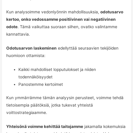
Kun analysoimme vedonlyönnin mahdollisuuksia,
odotusarvo
kertoo, onko vedossamme positiivinen vai negatiivinen
odote
. Tämä vaikuttaa suoraan siihen, ovatko valintamme
kannattavia.
Odotusarvon laskeminen
edellyttää seuraavien tekijöiden
huomioon ottamista:
Kaikki mahdolliset lopputulokset ja niiden
todennäköisyydet
Panostemme kertoimet
Kun ymmärrämme tämän analyysin perusteet, voimme tehdä
tietoisempia päätöksiä, jotka tukevat yhteistä
voittostrategiaamme.
Yhteisönä voimme kehittää taitojamme
jakamalla kokemuksia