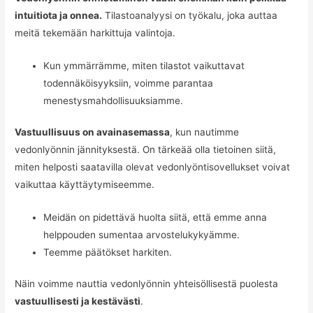
intuitiota ja onnea.
Tilastoanalyysi on työkalu, joka auttaa
meitä tekemään harkittuja valintoja.
Kun ymmärrämme, miten tilastot vaikuttavat
todennäköisyyksiin, voimme parantaa
menestysmahdollisuuksiamme.
Vastuullisuus on avainasemassa
, kun nautimme
vedonlyönnin jännityksestä. On tärkeää olla tietoinen siitä,
miten helposti saatavilla olevat vedonlyöntisovellukset voivat
vaikuttaa käyttäytymiseemme.
Meidän on pidettävä huolta siitä, että emme anna
helppouden sumentaa arvostelukykyämme.
Teemme päätökset harkiten.
Näin voimme nauttia vedonlyönnin yhteisöllisestä puolesta
vastuullisesti ja kestävästi
.