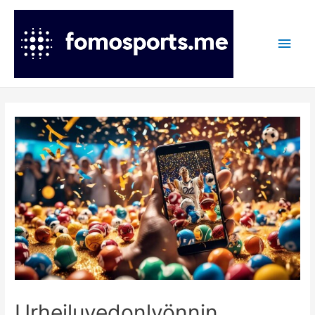
Main
Men
Urheiluvedonlyönnin