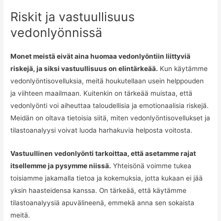
Riskit ja vastuullisuus
vedonlyönnissä
Monet meistä eivät aina huomaa vedonlyöntiin liittyviä
riskejä, ja siksi vastuullisuus on elintärkeää.
Kun käytämme
vedonlyöntisovelluksia, meitä houkutellaan usein helppouden
ja viihteen maailmaan. Kuitenkin on tärkeää muistaa, että
vedonlyönti voi aiheuttaa taloudellisia ja emotionaalisia riskejä.
Meidän on oltava tietoisia siitä, miten vedonlyöntisovellukset ja
tilastoanalyysi voivat luoda harhakuvia helposta voitosta.
Vastuullinen vedonlyönti tarkoittaa, että asetamme rajat
itsellemme ja pysymme niissä.
Yhteisönä voimme tukea
toisiamme jakamalla tietoa ja kokemuksia, jotta kukaan ei jää
yksin haasteidensa kanssa. On tärkeää, että käytämme
tilastoanalyysiä apuvälineenä, emmekä anna sen sokaista
meitä.