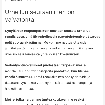
Urheilun seuraaminen on
vaivatonta
Nykyään on helpompaa kuin koskaan seurata urheilua
reaaliajassa, sillä älypuhelimet ja suoratoistopalvelut tuovat
pelit suoraan käsiimme.
Me voimme nauttia otteluiden
jännityksestä missä tahansa ja milloin tahansa, mikä tekee
urheilun seuraamisesta yhteisöllisen kokemuksen.
Vedonlyöntisovellukset puolestaan tarjoavat meille
mahdollisuuden tehdä nopeita päätöksiä, kun tilanne
kentällä muuttuu.
Tämä reaaliaikainen pääsy tietoihin ja
tilastoanalyysi tekee vedonlyönnistä entistä helpompaa ja
houkuttelevampaa.
Meille, jotka haluamme tuntea kuuluvamme osaksi