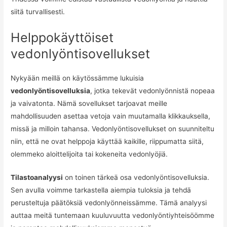
siitä turvallisesti.
Helppokäyttöiset
vedonlyöntisovellukset
Nykyään meillä on käytössämme lukuisia
vedonlyöntisovelluksia
, jotka tekevät vedonlyönnistä nopeaa
ja vaivatonta. Nämä sovellukset tarjoavat meille
mahdollisuuden asettaa vetoja vain muutamalla klikkauksella,
missä ja milloin tahansa. Vedonlyöntisovellukset on suunniteltu
niin, että ne ovat helppoja käyttää kaikille, riippumatta siitä,
olemmeko aloittelijoita tai kokeneita vedonlyöjiä.
Tilastoanalyysi
on toinen tärkeä osa vedonlyöntisovelluksia.
Sen avulla voimme tarkastella aiempia tuloksia ja tehdä
perusteltuja päätöksiä vedonlyönneissämme. Tämä analyysi
auttaa meitä tuntemaan kuuluvuutta vedonlyöntiyhteisöömme