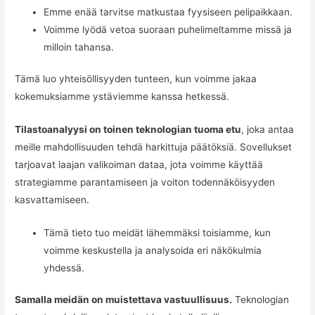
Emme enää tarvitse matkustaa fyysiseen pelipaikkaan.
Voimme lyödä vetoa suoraan puhelimeltamme missä ja
milloin tahansa.
Tämä luo yhteisöllisyyden tunteen, kun voimme jakaa
kokemuksiamme ystäviemme kanssa hetkessä.
Tilastoanalyysi on toinen teknologian tuoma etu
, joka antaa
meille mahdollisuuden tehdä harkittuja päätöksiä. Sovellukset
tarjoavat laajan valikoiman dataa, jota voimme käyttää
strategiamme parantamiseen ja voiton todennäköisyyden
kasvattamiseen.
Tämä tieto tuo meidät lähemmäksi toisiamme, kun
voimme keskustella ja analysoida eri näkökulmia
yhdessä.
Samalla meidän on muistettava vastuullisuus.
Teknologian