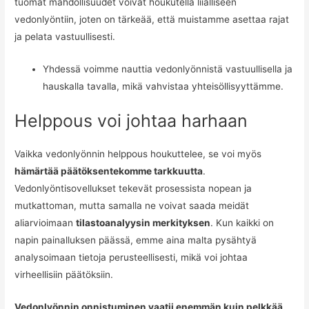
tuomat mahdollisuudet voivat houkutella liialliseen
vedonlyöntiin, joten on tärkeää, että muistamme asettaa rajat
ja pelata vastuullisesti.
Yhdessä voimme nauttia vedonlyönnistä vastuullisella ja
hauskalla tavalla, mikä vahvistaa yhteisöllisyyttämme.
Helppous voi johtaa harhaan
Vaikka vedonlyönnin helppous houkuttelee, se voi myös
hämärtää päätöksentekomme tarkkuutta
.
Vedonlyöntisovellukset tekevät prosessista nopean ja
mutkattoman, mutta samalla ne voivat saada meidät
aliarvioimaan
tilastoanalyysin merkityksen
. Kun kaikki on
napin painalluksen päässä, emme aina malta pysähtyä
analysoimaan tietoja perusteellisesti, mikä voi johtaa
virheellisiin päätöksiin.
Vedonlyönnin onnistuminen vaatii enemmän kuin pelkkää