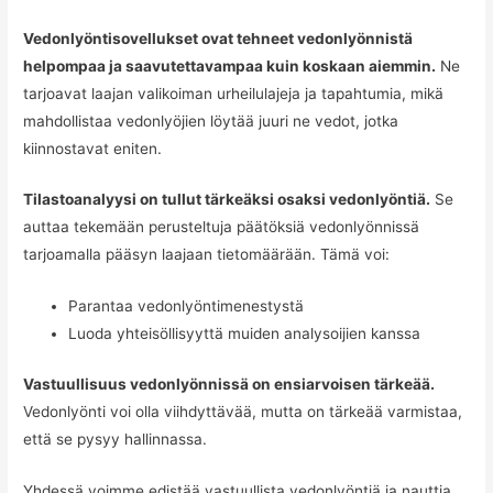
Vedonlyöntisovellukset ovat tehneet vedonlyönnistä
helpompaa ja saavutettavampaa kuin koskaan aiemmin.
Ne
tarjoavat laajan valikoiman urheilulajeja ja tapahtumia, mikä
mahdollistaa vedonlyöjien löytää juuri ne vedot, jotka
kiinnostavat eniten.
Tilastoanalyysi on tullut tärkeäksi osaksi vedonlyöntiä.
Se
auttaa tekemään perusteltuja päätöksiä vedonlyönnissä
tarjoamalla pääsyn laajaan tietomäärään. Tämä voi:
Parantaa vedonlyöntimenestystä
Luoda yhteisöllisyyttä muiden analysoijien kanssa
Vastuullisuus vedonlyönnissä on ensiarvoisen tärkeää.
Vedonlyönti voi olla viihdyttävää, mutta on tärkeää varmistaa,
että se pysyy hallinnassa.
Yhdessä voimme edistää vastuullista vedonlyöntiä ja nauttia