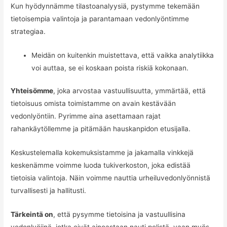
Kun hyödynnämme tilastoanalyysiä, pystymme tekemään
tietoisempia valintoja ja parantamaan vedonlyöntimme
strategiaa.
Meidän on kuitenkin muistettava, että vaikka analytiikka
voi auttaa, se ei koskaan poista riskiä kokonaan.
Yhteisömme
, joka arvostaa vastuullisuutta, ymmärtää, että
tietoisuus omista toimistamme on avain kestävään
vedonlyöntiin. Pyrimme aina asettamaan rajat
rahankäytöllemme ja pitämään hauskanpidon etusijalla.
Keskustelemalla kokemuksistamme ja jakamalla vinkkejä
keskenämme voimme luoda tukiverkoston, joka edistää
tietoisia valintoja. Näin voimme nauttia urheiluvedonlyönnistä
turvallisesti ja hallitusti.
Tärkeintä on
, että pysymme tietoisina ja vastuullisina
vedonlyöjinä, jotka eivät ainoastaan nauti pelistä, vaan myös