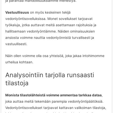
ja parantaa mahdollisuuksiamme menestyä.
Vastuullisuus
on myös keskeinen tekijä
vedonlyöntisovelluksissa. Monet sovellukset tarjoavat
työkaluja, jotka auttavat meitä asettamaan rajoituksia ja
hallitsemaan vedonlyöntiämme. Näiden ominaisuuksien
ansiosta voimme nauttia vedonlyönnistä turvallisesti ja
vastuullisesti.
Näin ollen voimme olla osa yhteisöä, joka jakaa intohimomme
urheilua kohtaan.
Analysointiin tarjolla runsaasti
tilastoja
Monista tilastolähteistä voimme ammentaa tarkkaa dataa
,
joka auttaa meitä tekemään parempia vedonlyöntipäätöksiä.
Vedonlyöntisovellukset tarjoavat kattavan valikoiman tilastoja,