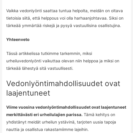
Vaikka vedonlyönti saattaa tuntua helpolta, meidän on oltava
tietoisia siitä, että helppous voi olla harhaanjohtavaa. Siksi on
tärkeää ymmärtää riskejä ja pysyä vastuullisina osallistujina.
Yhteenveto
Tässä artikkelissa tutkimme tarkemmin, miksi
urheiluvedonlyönti vaikuttaa olevan niin helppoa ja miksi on
tärkeää lähestyä sitä vastuullisesti.
Vedonlyöntimahdollisuudet ovat
laajentuneet
Viime vuosina vedonlyöntimahdollisuudet ovat laajentuneet
merkittävästi eri urheilulajien parissa.
Tämä kehitys on
yhdistänyt meidät urheilun ystävinä, tarjoten uusia tapoja
nauttia ja osallistua rakastamiimme lajeihin.