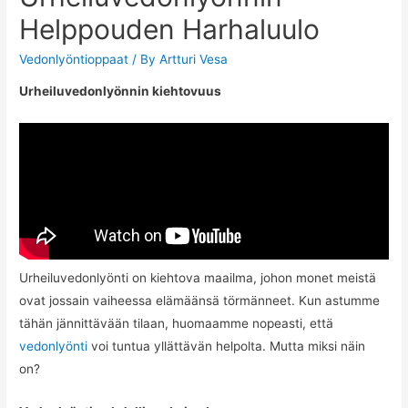
Helppouden Harhaluulo
Vedonlyöntioppaat
/ By
Artturi Vesa
Urheiluvedonlyönnin kiehtovuus
Urheiluvedonlyönti on kiehtova maailma, johon monet meistä
ovat jossain vaiheessa elämäänsä törmänneet. Kun astumme
tähän jännittävään tilaan, huomaamme nopeasti, että
vedonlyönti
voi tuntua yllättävän helpolta. Mutta miksi näin
on?