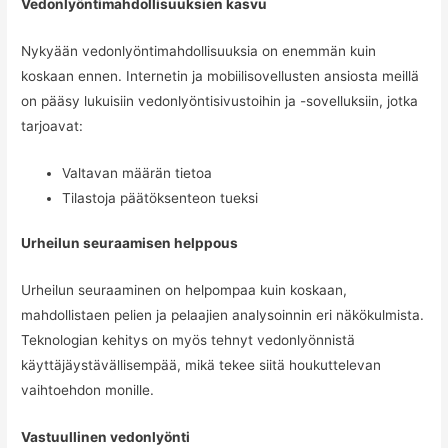
Vedonlyöntimahdollisuuksien kasvu
Nykyään vedonlyöntimahdollisuuksia on enemmän kuin
koskaan ennen. Internetin ja mobiilisovellusten ansiosta meillä
on pääsy lukuisiin vedonlyöntisivustoihin ja -sovelluksiin, jotka
tarjoavat:
Valtavan määrän tietoa
Tilastoja päätöksenteon tueksi
Urheilun seuraamisen helppous
Urheilun seuraaminen on helpompaa kuin koskaan,
mahdollistaen pelien ja pelaajien analysoinnin eri näkökulmista.
Teknologian kehitys on myös tehnyt vedonlyönnistä
käyttäjäystävällisempää, mikä tekee siitä houkuttelevan
vaihtoehdon monille.
Vastuullinen vedonlyönti