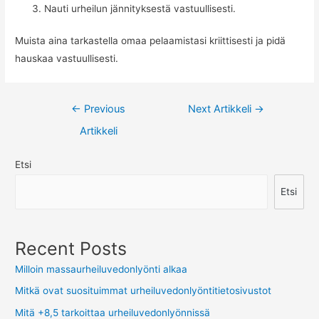
Nauti urheilun jännityksestä vastuullisesti.
Muista aina tarkastella omaa pelaamistasi kriittisesti ja pidä
hauskaa vastuullisesti.
Artikkelien
←
Previous
Next Artikkeli
→
selaus
Artikkeli
Etsi
Etsi
Recent Posts
Milloin massaurheiluvedonlyönti alkaa
Mitkä ovat suosituimmat urheiluvedonlyöntitietosivustot
Mitä +8,5 tarkoittaa urheiluvedonlyönnissä