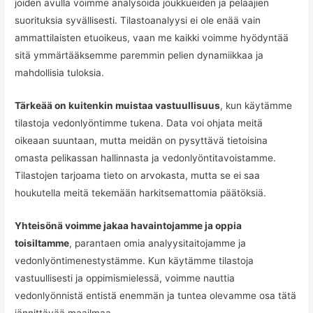
joiden avulla voimme analysoida joukkueiden ja pelaajien
suorituksia syvällisesti. Tilastoanalyysi ei ole enää vain
ammattilaisten etuoikeus, vaan me kaikki voimme hyödyntää
sitä ymmärtääksemme paremmin pelien dynamiikkaa ja
mahdollisia tuloksia.
Tärkeää on kuitenkin muistaa vastuullisuus
, kun käytämme
tilastoja vedonlyöntimme tukena. Data voi ohjata meitä
oikeaan suuntaan, mutta meidän on pysyttävä tietoisina
omasta pelikassan hallinnasta ja vedonlyöntitavoistamme.
Tilastojen tarjoama tieto on arvokasta, mutta se ei saa
houkutella meitä tekemään harkitsemattomia päätöksiä.
Yhteisönä voimme jakaa havaintojamme ja oppia
toisiltamme
, parantaen omia analyysitaitojamme ja
vedonlyöntimenestystämme. Kun käytämme tilastoja
vastuullisesti ja oppimismielessä, voimme nauttia
vedonlyönnistä entistä enemmän ja tuntea olevamme osa tätä
jännittävää maailmaa.