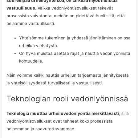
suurempaa urheiluyhteisöä, on tärkeää myös muistaa
vastuullisuus.
Vaikka vedonlyöntisovellukset tekevät
prosessista vaivatonta, meidän on pidettävä huoli siitä, että
pelaamme vastuullisesti.
Yhteisömme tukeminen ja yhdessä jännittäminen on osa
urheilun viehätystä.
On hyvä muistaa asettaa rajat ja nauttia vedonlyönnistä
kohtuudella.
Näin voimme kaikki nauttia urheilun tarjoamasta jännityksestä
ja yhteisöllisyydestä turvallisesti ja vastuullisesti.
Teknologian rooli vedonlyönnissä
Teknologia muuttaa urheiluvedonlyöntiä merkittävästi
, sillä
vedonlyöntisovellukset ovat tehneet koko prosessista
helpomman ja saavutettavamman.