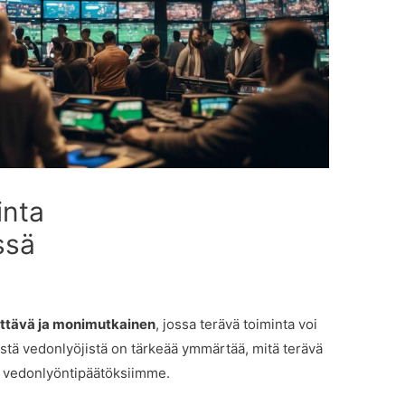
inta
ssä
ittävä ja monimutkainen
, jossa terävä toiminta voi
eistä vedonlyöjistä on tärkeää ymmärtää, mitä terävä
aa vedonlyöntipäätöksiimme.