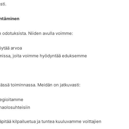
sti.
yntäminen
 odotuksista. Niiden avulla voimme:
öytää arvoa
imissa, joita voimme hyödyntää eduksemme
vässä toiminnassa. Meidän on jatkuvasti:
ategioitamme
naolosuhteisiin
pitää kilpailuetua ja tuntea kuuluvamme voittajien