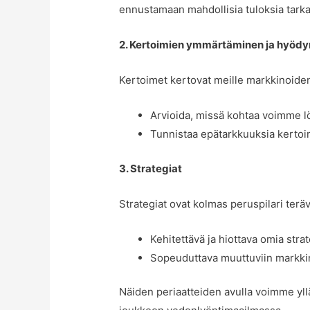
ennustamaan mahdollisia tuloksia tarka
2. Kertoimien ymmärtäminen ja hyöd
Kertoimet kertovat meille markkinoiden
Arvioida, missä kohtaa voimme l
Tunnistaa epätarkkuuksia kerto
3. Strategiat
Strategiat ovat kolmas peruspilari terä
Kehitettävä ja hiottava omia str
Sopeuduttava muuttuviin markki
Näiden periaatteiden avulla voimme yllä