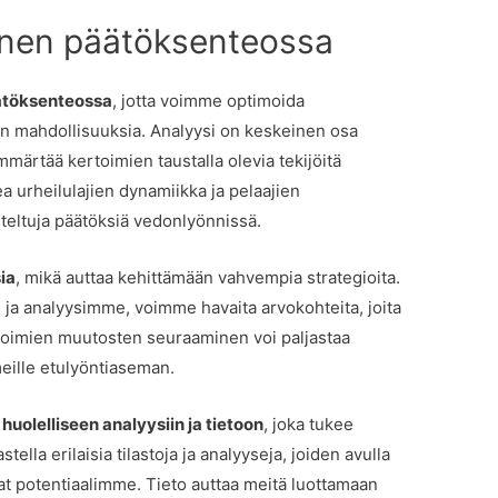
nen päätöksenteossa
ätöksenteossa
, jotta voimme optimoida
on mahdollisuuksia. Analyysi on keskeinen osa
ärtää kertoimien taustalla olevia tekijöitä
a urheilulajien dynamiikka ja pelaajien
teltuja päätöksiä vedonlyönnissä.
ia
, mikä auttaa kehittämään vahvempia strategioita.
 analyysimme, voimme havaita arvokohteita, joita
toimien muutosten seuraaminen voi paljastaa
meille etulyöntiaseman.
olelliseen analyysiin ja tietoon
, joka tukee
la erilaisia tilastoja ja analyyseja, joiden avulla
at potentiaalimme. Tieto auttaa meitä luottamaan