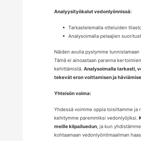
Analyysityökalut vedonlyönnissä:
Tarkastelemalla otteluiden tilast
Analysoimalla pelaajien suoritus
Näiden avulla pystymme tunnistamaan ma
Tämä ei ainoastaan paranna kertoimie
kehittämistä.
Analysoimalla tarkasti, 
tekevät eron voittamisen ja häviämisen
Yhteisön voima:
Yhdessä voimme oppia toisiltamme ja ra
kehitymme paremmiksi vedonlyöjiksi.
meille kilpailuedun
, ja kun yhdistämme
kohtaamaan vedonlyöntimaailman haas