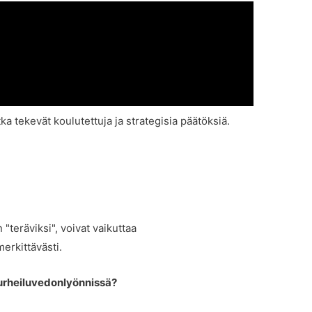
tka tekevät koulutettuja ja strategisia päätöksiä.
"teräviksi", voivat vaikuttaa
erkittävästi.
urheiluvedonlyönnissä?