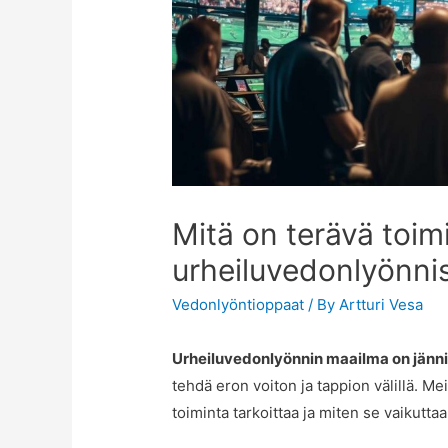
Mitä on terävä toim
urheiluvedonlyönni
Vedonlyöntioppaat
/ By
Artturi Vesa
Urheiluvedonlyönnin maailma on jänn
tehdä eron voiton ja tappion välillä. M
toiminta tarkoittaa ja miten se vaikutt