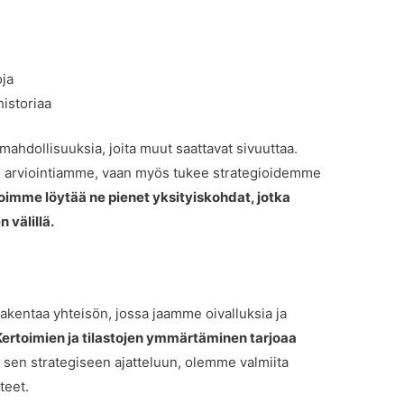
oja
historiaa
hdollisuuksia, joita muut saattavat sivuuttaa.
n arviointiamme, vaan myös tukee strategioidemme
voimme löytää ne pienet yksityiskohdat, jotka
 välillä.
kentaa yhteisön, jossa jaamme oivalluksia ja
Kertoimien ja tilastojen ymmärtäminen tarjoaa
 sen strategiseen ajatteluun, olemme valmiita
teet.