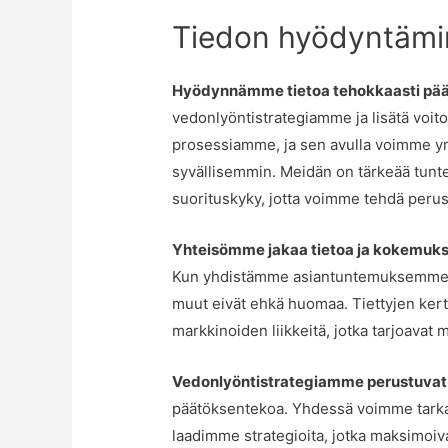
Tiedon hyödyntämi
Hyödynnämme tietoa tehokkaasti pä
vedonlyöntistrategiamme ja lisätä voit
prosessiamme, ja sen avulla voimme ymm
syvällisemmin. Meidän on tärkeää tunte
suorituskyky, jotta voimme tehdä perus
Yhteisömme jakaa tietoa ja kokemuks
Kun yhdistämme asiantuntemuksemme ja
muut eivät ehkä huomaa. Tiettyjen ker
markkinoiden liikkeitä, jotka tarjoavat 
Vedonlyöntistrategiamme perustuvat hu
päätöksentekoa. Yhdessä voimme tarkastel
laadimme strategioita, jotka maksimoiv