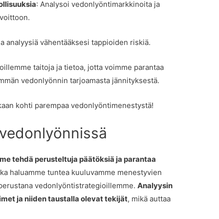
llisuuksia
: Analysoi vedonlyöntimarkkinoita ja
voittoon.
 ja analyysiä vähentääksesi tappioiden riskiä.
joillemme taitoja ja tietoa, jotta voimme parantaa
mmän vedonlyönnin tarjoamasta jännityksestä.
kaan kohti parempaa vedonlyöntimenestystä!
 vedonlyönnissä
me tehdä perusteltuja päätöksiä ja parantaa
otka haluamme tuntea kuuluvamme menestyvien
 perustana vedonlyöntistrategioillemme.
Analyysin
 ja niiden taustalla olevat tekijät
, mikä auttaa