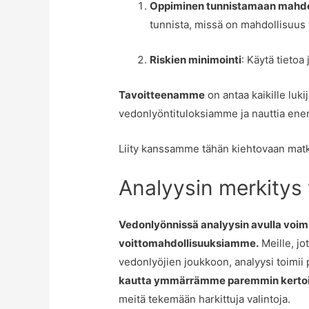
Oppiminen tunnistamaan mahdo
tunnista, missä on mahdollisuus 
Riskien minimointi
: Käytä tietoa
Tavoitteenamme
on antaa kaikille luki
vedonlyöntituloksiamme ja nauttia ene
Liity kanssamme tähän kiehtovaan mat
Analyysin merkitys
Vedonlyönnissä analyysin avulla voim
voittomahdollisuuksiamme.
Meille, j
vedonlyöjien joukkoon, analyysi toimii
kautta ymmärrämme paremmin kertoimet
meitä tekemään harkittuja valintoja.